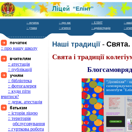
:: початок
:: про нас
:: ЕЛІНТ
:: наш
:: учням
:: вчителі
:: адміністрація
:: вчи
Свята.
Наші традиції
-
:: про нашу школу
Свята і традиції колегіу
:: атестація
Блогсамовряд
:: публікації
:: бібліотека
:: фотогалерея
:: куди піти
вчитися?
:: держ. атестація
:: історія ліцею
:: територія
_____
обслуговування
:: гурткова робота