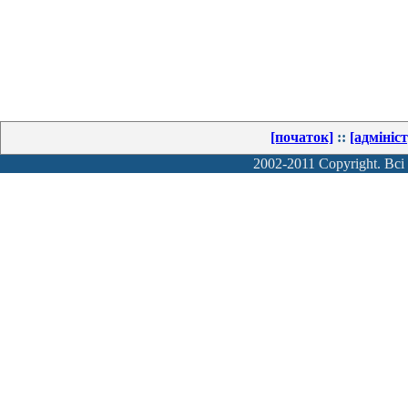
[початок]
::
[адмініс
2002-2011 Copyright. Всі