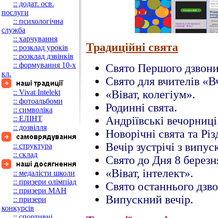
:: додат. осв.
послуги
:: психологічна
служба
:: харчування
Традиційні свята
:: розклад уроків
:: розклад дзвінків
:: формування 10-х
Свято Першого дзвони
кл.
Свято для вчителів «В
:: Vivat Intelekt
«Віват, колегіум».
:: фотоальбоми
Родинні свята.
:: символіка
:: ЕЛІНТ
Андріївські вечорниці
:: дозвілля
Новорічні свята та Різ
Вечір зустрічі з випу
:: структура
:: склад
Свято до Дня 8 березн
«Віват, інтелект».
:: медалісти школи
:: призери олімпіад
Свято останнього дзво
:: призери МАН
Випускний вечір.
:: призери
конкурсів
:: спортивні