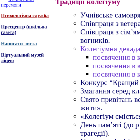
Традиції колегіуму
перемоги
Учнівське самовр
Психологічна служба
Співпраця з вете
Пресцентр (шкільна
Співпраця з сім’я
газета)
вогників.
Написати листа
Колегіумна декада
Віртуальний музей
посвячення в 
ліцею
посвячення в к
посвячення в 
Конкурс “Кращий 
Змагання серед кл
Свято привітань в
жити».
«Колегіум сміється
День пам’яті (до 
трагедії)
.