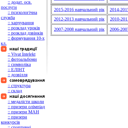
:: додат. осв.
послуги
2015-2016 навчальний рiк
2014-201
:: психологічна
служба
2012-2013 навчальний рiк
2010-201
:: харчування
:: розклад уроків
2007-2008 навчальний рiк
2006-200
:: розклад дзвінків
:: формування 10-х
кл.
:: Vivat Intelekt
:: фотоальбоми
:: символіка
:: ЕЛІНТ
:: дозвілля
:: структура
:: склад
:: медалісти школи
:: призери олімпіад
:: призери МАН
:: призери
конкурсів
:: спортивні