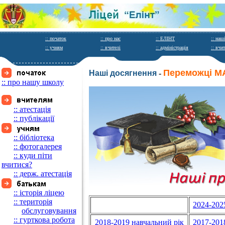
:: початок
:: про нас
:: ЕЛІНТ
:: наш
:: учням
:: вчителі
:: адміністрація
:: вчи
Переможці М
Наші досягнення
-
:: про нашу школу
:: атестація
:: публікації
:: бібліотека
:: фотогалерея
:: куди піти
вчитися?
:: держ. атестація
:: історія ліцею
:: територія
2024-202
_____
обслуговування
:: гурткова робота
2018-2019 навчальний рiк
2017-201