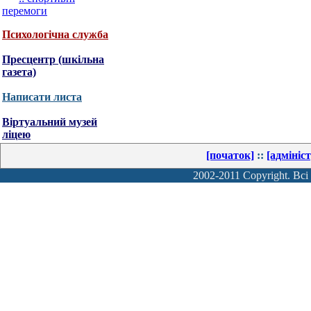
перемоги
Психологічна служба
Пресцентр (шкільна
газета)
Написати листа
Віртуальний музей
ліцею
[початок]
::
[адмініс
2002-2011 Copyright. Всі