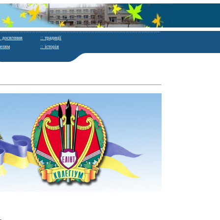
і досягення
:: традиції
телям
:: історія