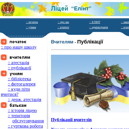
:: початок
:: про нас
:: ЕЛІНТ
:: наш
:: учням
:: вчителі
:: адміністрація
:: вчи
Публікації
Вчителям
-
:: про нашу школу
:: атестація
:: публікації
:: бібліотека
:: фотогалерея
:: куди піти
вчитися?
:: держ. атестація
:: історія ліцею
:: територія
Публікації вчителів
_____
обслуговування
:: гурткова робота