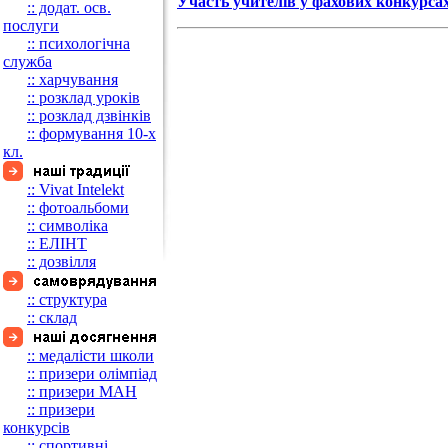
Участь учителів у фахових конкурса
:: додат. осв.
послуги
:: психологічна
служба
:: харчування
:: розклад уроків
:: розклад дзвінків
:: формування 10-х
кл.
:: Vivat Intelekt
:: фотоальбоми
:: символіка
:: ЕЛІНТ
:: дозвілля
:: структура
:: склад
:: медалісти школи
:: призери олімпіад
:: призери МАН
:: призери
конкурсів
:: спортивні