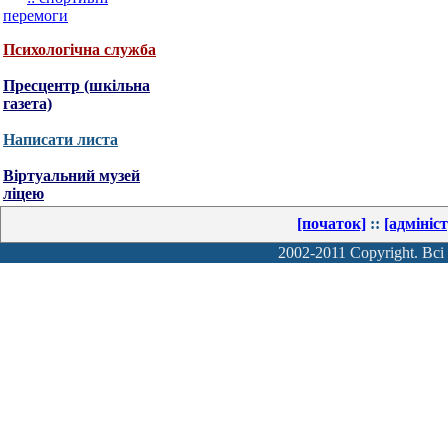
перемоги
Психологічна служба
Пресцентр (шкільна
газета)
Написати листа
Віртуальний музей
ліцею
[початок]
::
[адмініс
2002-2011 Copyright. Всі