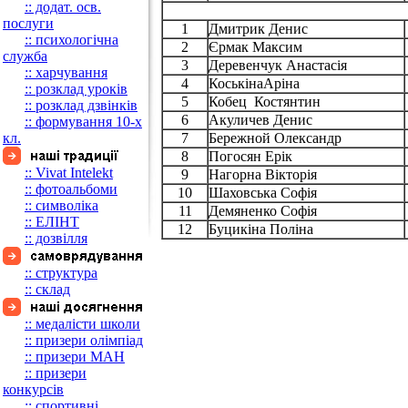
:: додат. осв.
послуги
1
Дмитрик Денис
:: психологічна
2
Єрмак Максим
служба
3
Деревенчук Анастасія
:: харчування
4
КоськінаАріна
:: розклад уроків
5
Кобец Костянтин
:: розклад дзвінків
6
Акуличев Денис
:: формування 10-х
кл.
7
Бережной Олександр
8
Погосян Ерік
:: Vivat Intelekt
9
Нагорна Вікторія
:: фотоальбоми
10
Шаховська Софія
:: символіка
11
Демяненко Софія
:: ЕЛІНТ
12
Буцикіна Поліна
:: дозвілля
:: структура
:: склад
:: медалісти школи
:: призери олімпіад
:: призери МАН
:: призери
конкурсів
:: спортивні