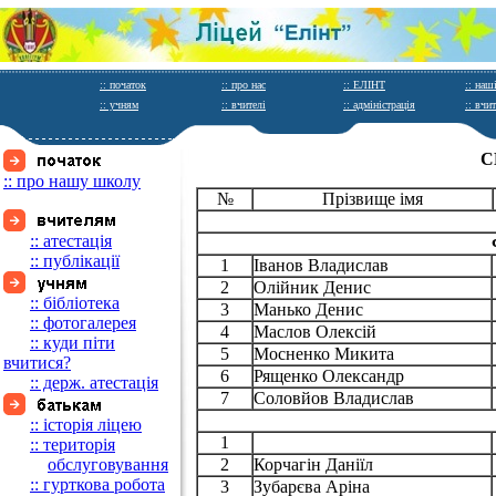
:: початок
:: про нас
:: ЕЛІНТ
:: наш
:: учням
:: вчителі
:: адміністрація
:: вчи
С
:: про нашу школу
№
Прізвище імя
:: атестація
:: публікації
1
Іванов Владислав
2
Олійник Денис
:: бібліотека
3
Манько Денис
:: фотогалерея
4
Маслов Олексій
:: куди піти
5
Мосненко Микита
вчитися?
6
Рященко Олександр
:: держ. атестація
7
Соловйов Владислав
:: історія ліцею
1
:: територія
_____
обслуговування
2
Корчагін Даніїл
:: гурткова робота
3
Зубарєва Аріна