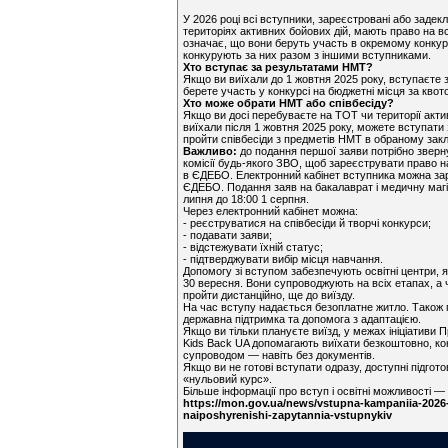
У 2026 році всі вступники, зареєстровані або задек
територіях активних бойових дій, мають право на в
означає, що вони беруть участь в окремому конкурс
конкурують за них разом з іншими вступниками.
Хто вступає за результатами НМТ?
Якщо ви виїхали до 1 жовтня 2025 року, вступаєте
берете участь у конкурсі на бюджетні місця за квот
Хто може обрати НМТ або співбесіду?
Якщо ви досі перебуваєте на ТОТ чи території акти
виїхали після 1 жовтня 2025 року, можете вступат
пройти співбесіди з предметів НМТ в обраному закл
Важливо:
до подання першої заяви потрібно зверн
комісії будь-якого ЗВО, щоб зареєструвати право н
в ЄДЕБО. Електронний кабінет вступника можна за
ЄДЕБО. Подання заяв на бакалаврат і медичну магі
липня до 18:00 1 серпня.
Через електронний кабінет можна:
- реєструватися на співбесіди й творчі конкурси;
- подавати заяви;
- відстежувати їхній статус;
- підтверджувати вибір місця навчання.
Допомогу зі вступом забезпечують освітні центри, я
30 вересня. Вони супроводжують на всіх етапах, а
пройти дистанційно, ще до виїзду.
На час вступу надається безоплатне житло. Також п
державна підтримка та допомога з адаптацією.
Якщо ви тільки плануєте виїзд, у межах ініціативи 
Kids Back UA допомагають виїхати безкоштовно, ко
супроводом — навіть без документів.
Якщо ви не готові вступати одразу, доступні підгот
«нульовий курс».
Більше інформації про вступ і освітні можливості 
https://mon.gov.ua/news/vstupna-kampaniia-2026
naiposhyrenishi-zapytannia-vstupnykiv