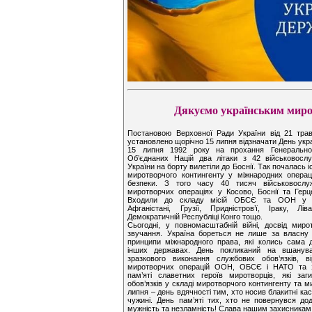
Дякуємо українським мир
Постановою Верховної Ради України від 21 тра
установлено щорічно 15 липня відзначати День укр
15 липня 1992 року на прохання Генеральног
Об’єднаних Націй два літаки з 42 військовос
України на борту вилетіли до Боснії. Так почалась і
миротворчого контингенту у міжнародних операц
безпеки. З того часу 40 тисяч військовослу
миротворчих операціях у Косово, Боснії та Герцег
Входили до складу місій ОБСЄ та ООН у Гв
Афганістані, Грузії, Придністров’ї, Іраку, Ліва
Демократичній Республіці Конго тощо.
Сьогодні, у повномасштабній війні, досвід миро
звучання. Україна бореться не лише за власну
принципи міжнародного права, які колись сама 
інших державах. День покликаний на вшанува
зразкового виконання службових обов’язків, ві
миротворчих операцій ООН, ОБСЄ і НАТО та з
пам’яті славетних героїв миротворців, які за
обов’язків у складі миротворчого контингенту та 
липня – день вдячності тим, хто носив блакитні кас
чужині. День пам’яті тих, хто не повернувся до
мужність та незламність! Слава нашим захисникам