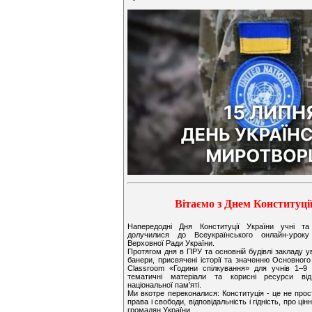
Вітаємо з Днем Конституці
Напередодні Дня Конституції України учні т
долучилися до Всеукраїнського онлайн-уроку
Верховної Ради України.
Протягом дня в ПРУ та основній будівлі закладу у
банери, присвячені історії та значенню Основног
Classroom «Години спілкування» для учнів 1–9 к
тематичні матеріали та корисні ресурси від
національної пам’яті.
Ми вкотре переконалися: Конституція - це не прос
права і свободи, відповідальність і гідність, про цін
громадян України.