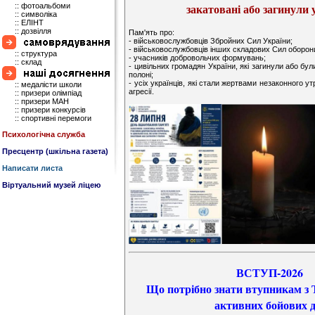
закатовані або загинули 
:: фотоальбоми
:: символіка
:: ЕЛІНТ
:: дозвілля
Пам'ять про:
- військовослужбовців Збройних Сил України;
- військовослужбовців інших складових Сил оборон
:: структура
- учасників добровольчих формувань;
:: склад
- цивільних громадян України, які загинули або бул
полоні;
- усіх українців, які стали жертвами незаконного у
:: медалісти школи
агресії.
:: призери олімпіад
:: призери МАН
:: призери конкурсів
:: спортивні перемоги
Психологічна служба
Пресцентр (шкільна газета)
Написати листа
Віртуальний музей ліцею
ВСТУП-2026
Що потрібно знати втупникам з 
активних бойових д