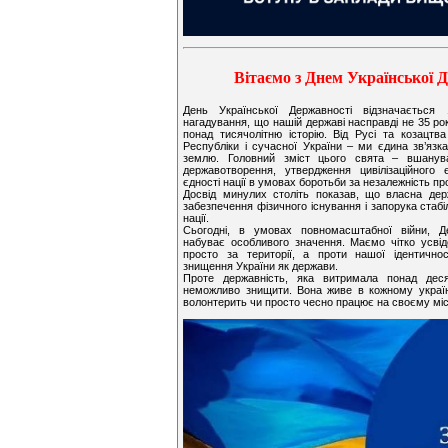
Вітаємо з Днем Української 
День Української Державності відзначаєтьс
нагадування, що нашій державі насправді не 35 ро
понад тисячолітню історію. Від Русі та козацтв
Республіки і сучасної України – ми єдина зв’язка
землю. Головний зміст цього свята – вшанув
державотворення, утвердження цивілізаційного
єдності нації в умовах боротьби за незалежність пр
Досвід минулих століть показав, що власна де
забезпечення фізичного існування і запорука стабі
нації.
Сьогодні, в умовах повномасштабної війни, Д
набуває особливого значення. Маємо чітко усві
просто за території, а проти нашої ідентично
знищення України як держави.
Проте державність, яка витримала понад деся
неможливо знищити. Вона живе в кожному україн
волонтерить чи просто чесно працює на своєму міс