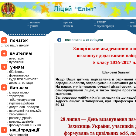
:: початок
:: про нас
:: ЕЛІНТ
:: наш
:: учням
:: вчителі
:: адміністрація
:: вчи
:: про нашу школу
Запорізький академічний лі
оголошує додатковий набір
:: атестація
5 класу 2026-2027 н.
:: публікації
:: бібліотека
Шановні батьки!
:: фотогалерея
:: куди піти вчитися?
Якщо Ваша дитина зацікавлена в отриманні я
:: держ. атестація
середньої освіти, запрошуємо на навчання до 5
На наших учнів чекають сучасні цікаві уроки, у
самоврядуванні ліцею, а також творчі проєкти
:: історія ліцею
змагання.
:: територія
Запрошуємо майбутніх п’ятикласників до нашо
_____
обслуговування
Адреса ліцею: м.Запоріжжя, вул. Професора То
:: гурткова робота
50-13
.
:: додат. осв. послуги
:: психологічна служба
:: харчування
28 липня — День вшанування пам'
:: розклад уроків
:: розклад дзвінків
Захисниць України, учасників
:: формування 10-х кл.
формувань та цивільних осіб, які
:: Vivat Intelekt